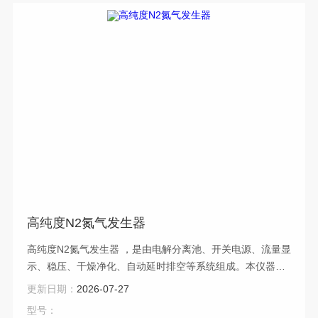
高纯度N2氮气发生器
高纯度N2氮气发生器 ，是由电解分离池、开关电源、流量显
示、稳压、干燥净化、自动延时排空等系统组成。本仪器
的“心脏”电解分离池为多层板式结构，其电解面积大、池温
更新日期：
2026-07-27
低、性能好、纯度更高之优点，瑞德设有不返液装置，可有
型号：
效的保证仪器无返液现象。