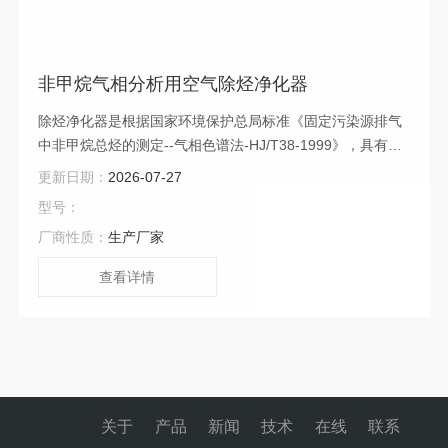
非甲烷气相分析用空气除烃净化器
除烃净化器是根据国家环境保护总局标准《固定污染源排气
中非甲烷总烃的测定--气相色谱法-HJ/T38-1999》，具有活
性高、抗毒性及热稳定性号、脱除效率高、使用寿命长等特
更新日期：
2026-07-27
点，非甲烷气相分析用空气除烃净化器适用于各种气相色谱
型号：
检测器。
厂商性质：
生产厂家
查看详情
关于
产品
新闻
技术
在线
联系