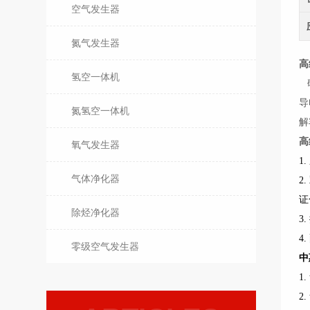
空气发生器
氮气发生器
高
氢空一体机
碱
导
氮氢空一体机
解
高
氧气发生器
1
气体净化器
2
证
除烃净化器
3
4
零级空气发生器
中
1
2