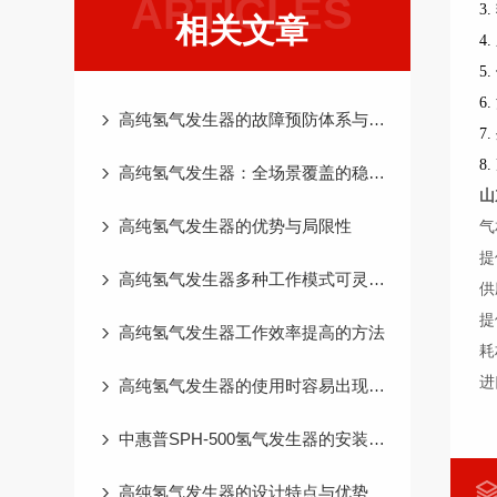
ARTICLES
3
相关文章
4
5
6
高纯氢气发生器的故障预防体系与长效运维逻辑
7
8
高纯氢气发生器：全场景覆盖的稳定供气核心
山
高纯氢气发生器的优势与局限性
气
提
高纯氢气发生器多种工作模式可灵活运用
供
提
高纯氢气发生器工作效率提高的方法
耗
进
高纯氢气发生器的使用时容易出现哪些故障？
中惠普SPH-500氢气发生器的安装使用
高纯氢气发生器的设计特点与优势