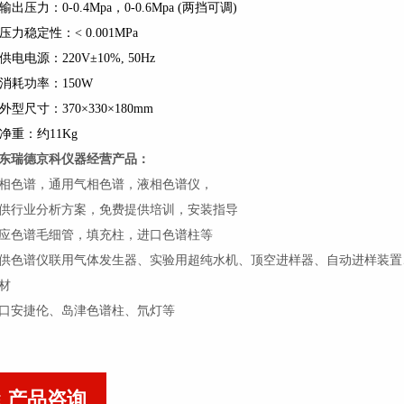
. 输出压力：0-0.4Mpa，0-0.6Mpa (两挡可调)
. 压力稳定性：< 0.001MPa
. 供电电源：220V±10%, 50Hz
. 消耗功率：150W
. 外型尺寸：370×330×180mm
. 净重：约11Kg
东瑞德京科仪器经营产品：
相色谱，通用气相色谱，液相色谱仪，
供行业分析方案，免费提供培训，安装指导
应色谱毛细管，填充柱，进口色谱柱等
供色谱仪联用气体发生器、实验用超纯水机、顶空进样器、自动进样装置
材
口安捷伦、岛津色谱柱、氘灯等
产品咨询