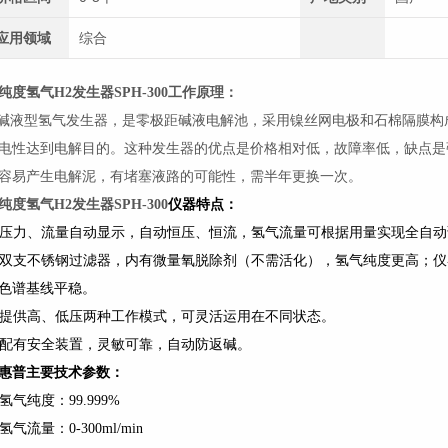
应用领域
综合
纯度氢气H2发生器SPH-300
工作原理：
液型氢气发生器，是零极距碱液电解池，采用镍丝网电极和石棉隔膜构
电性达到电解目的。这种发生器的优点是价格相对低，故障率低，缺点是
容易产生电解泥，有堵塞液路的可能性，需半年更换一次。
纯度氢气H2发生器SPH-300
仪器特点：
. 压力、流量自动显示，自动恒压、恒流，氢气流量可根据用量实现全自
. 双支不锈钢过滤器，内有微量氧脱除剂（不需活化），氢气纯度更高；
色谱基线平稳。
. 提供高、低压两种工作模式，可灵活运用在不同状态。
. 配有安全装置，灵敏可靠，自动防返碱。
惠普主要技术参数：
. 氢气纯度：99.999%
. 氢气流量：0-300ml/min