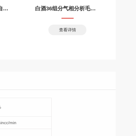
白酒36组分气相分析毛细柱
院校用免维护氢气发生器
查看详情
查看详情
%
incc/min