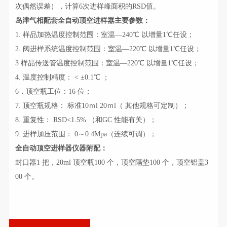
次偶然误差），计算6次进样峰面积的RSD值。
岛津气相配套全自动顶空进样器主要参数：
1. 样品加热温度控制范围：室温—240℃ 以增量1℃任设；
2. 阀进样系统温度控制范围：室温—220℃ 以增量1℃任设；
3 样品传送管温度控制范围：室温—220℃ 以增量1℃任设；
4. 温度控制精度： < ±0.1℃ ；
6．顶空瓶工位：16 位；
7. 顶空瓶规格： 标准10ｍl 20ｍl（ 其他规格可定制）；
8. 重复性： RSD<1.5% （和GC 性能有关）；
9. 进样加压范围： 0～0.4Mpa（连续可调）；
全自动顶空进样器仪器附配：
封口器1 把，20ml 顶空瓶100 个，顶空隔垫100 个，顶空铝盖3
00 个。