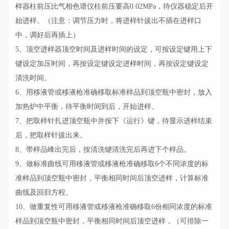
样器柱前压比气相色谱仪柱前压要高0.02MPa，待仪器稳定后开
始进样。（注意：调节压力时，将进样针拔出不插在进样口
中，调好后再插上）
5、顶空进样器顶空时间及进样时间的设定，可按设定键用上下
键设定加压时间，再按设定键设定进样时间，再按设定键设定
清洗时间。
6、用移液管或移液枪准确移取标准样品到顶空瓶中密封，放入
加热炉中平衡，待平衡时间到后，开始进样。
7、把取样针扎进顶空瓶中并按下《运行》键，待显示进样结束
后，把取样针拔出来。
8、带样品峰出完后，按清洗键清洗完后再进下个样品。
9、做标准曲线可用移液管或移液枪准确移取6个不同浓度的标
准样品到顶空瓶中密封，平衡相同时间后顶空进样，计算标准
曲线及回归方程。
10、做重复性可用移液管或移液枪准确移取6份相同浓度的标准
样品到顶空瓶中密封，平衡相同时间后顶空进样，（可排除一