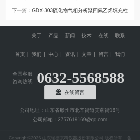
下一篇：
GDX-303硫化物气相分析聚四氟乙烯填充柱
关于
产品
新闻
技术
在线
联系
首页
|
我们
|
中心
|
资讯
|
文章
|
留言
|
我们
0632-5568588
全国客服
咨询热线
在线留言
公司地址：山东省滕州市北辛街道芙蓉街16号
公司邮箱：2757619169@qq.com
Copyright©2026 山东瑞德京科仪器股份有限公司 版权所有
备