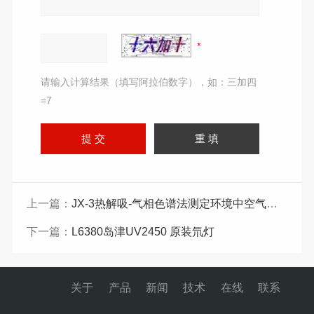
请输入计算结果（填写阿拉伯数字），如：三加四
=7
上一篇：
JX-3热解吸-气相色谱法测定环境中空气苯系物
下一篇：
L6380岛津UV2450 原装氘灯
关于
产品
新闻
技术
在线
联系