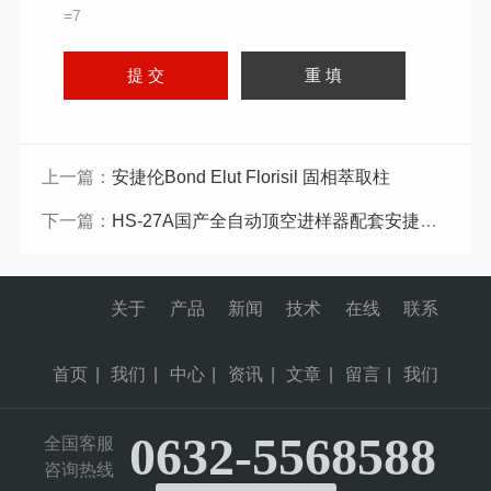
=7
上一篇：
安捷伦Bond Elut Florisil 固相萃取柱
下一篇：
HS-27A国产全自动顶空进样器配套安捷伦气相色谱
关于
产品
新闻
技术
在线
联系
首页
|
我们
|
中心
|
资讯
|
文章
|
留言
|
我们
0632-5568588
全国客服
咨询热线