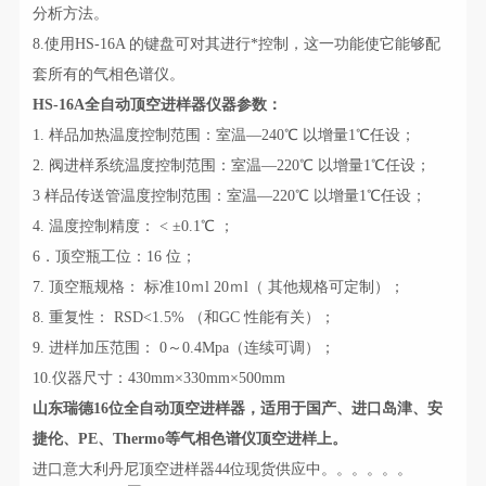
分析方法。
8.使用HS-16A 的键盘可对其进行*控制，这一功能使它能够配
套所有的气相色谱仪。
HS-16A全自动顶空进样器仪器参数：
1. 样品加热温度控制范围：室温—240℃ 以增量1℃任设；
2. 阀进样系统温度控制范围：室温—220℃ 以增量1℃任设；
3 样品传送管温度控制范围：室温—220℃ 以增量1℃任设；
4. 温度控制精度： < ±0.1℃ ；
6．顶空瓶工位：16 位；
7. 顶空瓶规格： 标准10ｍl 20ｍl（ 其他规格可定制）；
8. 重复性： RSD<1.5% （和GC 性能有关）；
9. 进样加压范围： 0～0.4Mpa（连续可调）；
10.仪器尺寸：430mm×330mm×500mm
山东瑞德16位全自动顶空进样器，适用于国产、进口岛津、安
捷伦、PE、Thermo等气相色谱仪顶空进样上。
进口意大利丹尼顶空进样器44位现货供应中。。。。。。