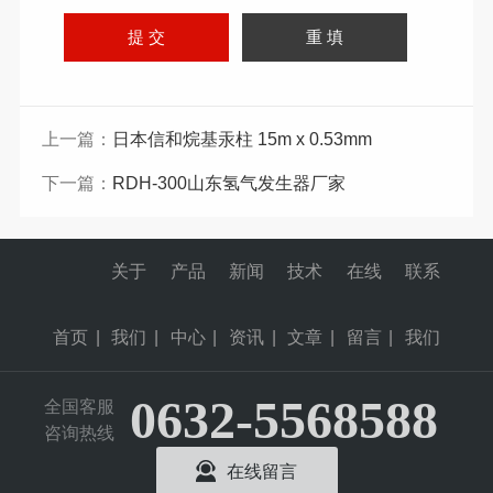
上一篇：
日本信和烷基汞柱 15m x 0.53mm
下一篇：
RDH-300山东氢气发生器厂家
关于
产品
新闻
技术
在线
联系
首页
|
我们
|
中心
|
资讯
|
文章
|
留言
|
我们
0632-5568588
全国客服
咨询热线
在线留言