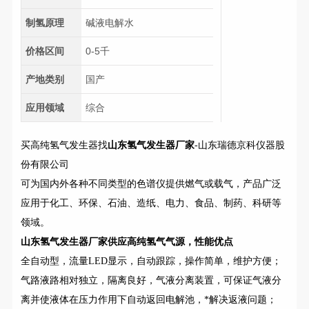
制氢原理
碱液电解水
价格区间
0-5千
产地类别
国产
应用领域
综合
买高纯氢气发生器找
山东
氢气发生器厂家
-山东瑞德京科仪器股
份有限公司
可为国内外各种不同类型的色谱仪提供燃气或载气，产品广泛
应用于化工、环保、石油、造纸、电力、食品、制药、科研等
领域。
山东氢气发生器厂家
供应高纯氢气气源，性能优点
全自动型，流量LED显示，自动跟踪，操作简单，维护方便；
气路液路相对独立，隔离良好，气液分离装置，可保证气液分
离并使液体在压力作用下自动返回电解池，*解决返液问题；