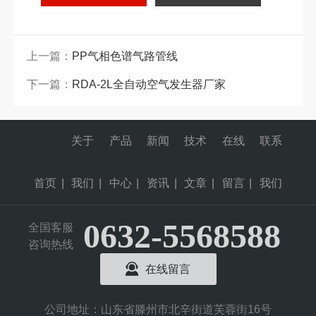
上一篇：
PP气相色谱气路管线
下一篇：
RDA-2L全自动空气发生器厂家
关于
产品
新闻
技术
在线
联系
首页
|
我们
|
中心
|
资讯
|
文章
|
留言
|
我们
0632-5568588
全国客服
咨询热线
在线留言
公司地址：山东省滕州市北辛街道芙蓉街16号