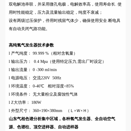
双电解池串联，并采用微孔电极，电解效率高，使用寿命长. 使
用时性能稳定，压力及流量输出稳定，纯度不衰减；
设有两级过压保护，停用时残留气体少，确保使用安全.断电具
有自动关闭气路功能。
高纯氢气发生器技术参数
l 产气纯度： 99.999 %（相对含氧量）
l 输出压力： 0.4 Mpa（使用特定压力,需出厂时设定）
l 输出流量： 0 -300 ml/min
l 电源电压： 交流220V 50Hz
l 环境温度： 0-40℃ 相对湿度<85%
l 环境条件： 无大量粉尘及腐蚀性气体
l Z大功率： 180W
l 外型尺寸： 360×190×380mm （Ｌ×Ｗ×Ｈ）
山东气相色谱分析集中区域，各种氢气发生器、全自动空气
源、色谱柱、顶空进样器、自动进样器