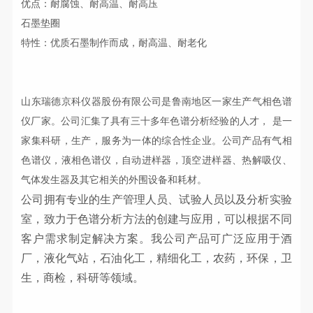
优点：耐腐蚀、耐高温、耐高压
石墨垫圈
特性：优质石墨制作而成，耐高温、耐老化
山东瑞德京科仪器股份有限公司
是鲁南地区一家生产气相色谱
仪厂家。公司
汇集了具有三十多年
色谱分析经验
的人才
，
是一
家集科研，生产，
服务为
一体的综合性企业
。公司
产品有气相
色谱仪，液相色谱仪，自动进样器，
顶空进样器、
热解吸仪
、
气体发生器
及其它相关的外围设备
和耗材
。
公司拥有
专业
的生产管理人员、试验人员以及分析实验
室，致力于色谱分析方法的创建
与
应用，可以根据不同
客户
需求
制定解决方案。
我公司
产品
可
广泛应用于酒
厂，液化气站，石油化工，精细化工，农药，环保，卫
生，商检，科研等领域。