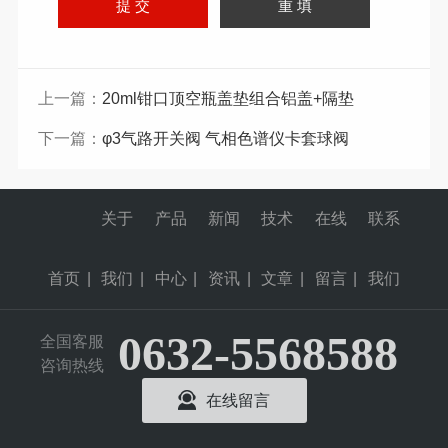
上一篇：
20ml钳口顶空瓶盖垫组合铝盖+隔垫
下一篇：
φ3气路开关阀 气相色谱仪卡套球阀
关于
产品
新闻
技术
在线
联系
首页
|
我们
|
中心
|
资讯
|
文章
|
留言
|
我们
0632-5568588
全国客服
咨询热线
在线留言