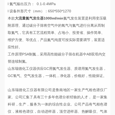
l 氮气输出压力： 0.1-0.4MPa
l 设备外形尺寸（mm）：650*550*1270
本款
大流量氮气发生器1000ml/min
氮气发生装置是利用变压吸
附原理、通过碳分子筛将空气中的氧气与氮气进行分离从而制
取氮气，它具有工艺流程简单、占地小、投资省、操作简单、
维护方便、等优点，产品氮气纯度可按实际需要调节，装置适
应性好。
工作原理PSA制氮，采用高性能碳分子筛在机器中AB双塔内交
替连续制氮。
山东瑞德化工仪器供应GC用氮气发生器、质谱用氮气发生器，
GC氢气、空气发生器，一体机，净化器，价格好，性能保证。
山东瑞德化工仪器有限公司
是鲁南地区一家生产气相色谱仪厂
家。公司
汇集了具有三十多年
色谱分析经验
的人才
，
是一家集
科研，生产，
服务为
一体的综合性企业
。公司
产品有气相色谱
仪，液相色谱仪，自动进样器，
顶空进样器、
热解吸仪
、气体