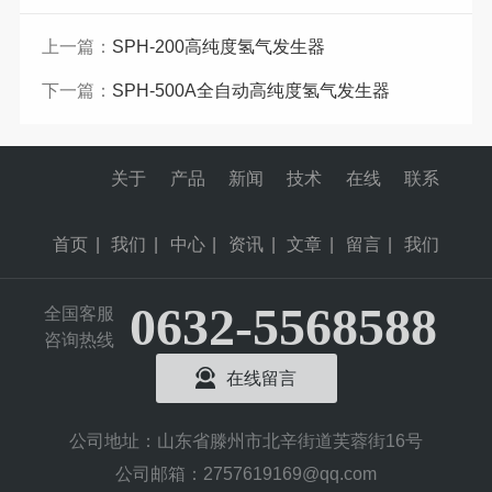
上一篇：
SPH-200高纯度氢气发生器
下一篇：
SPH-500A全自动高纯度氢气发生器
关于
产品
新闻
技术
在线
联系
首页
|
我们
|
中心
|
资讯
|
文章
|
留言
|
我们
0632-5568588
全国客服
咨询热线
在线留言
公司地址：山东省滕州市北辛街道芙蓉街16号
公司邮箱：2757619169@qq.com